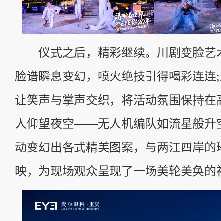
仪式之后，精彩继续。川剧变脸艺
脸谱瞬息变幻，喷火绝技引得喝彩连连
让笑声与掌声交织，将活动氛围保持在
人仰望夜空——无人机编队如流星般升
动变幻出各式精美图案，与两江四岸的
映，为现场观众呈现了一场美轮美奂的